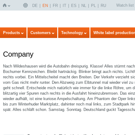
Watch list
DE
EN
FR
IT
ES
NL
PL
RU
Home
Products
Customers
Technology
White label productio
Company
Nach Wildeshausen wird die Autobahn dreispurig. Klasse! Alles stürmt nach 
Bochumer Kennzeichen. Bleibt hartnäckig. Blinker bringt auch nichts. Lich
rechts vorbei. Ein Mittelscheitel macht den Breiten. Der Verkehr verzieht s
vom Gas nicht mehr runter. Den Abzweig zum Elbtunnel mal wieder viel zu
geht schnell. Entscheide mich natürlich wie immer für die linke Röhre, um
blitzartig vier Spuren nach rechts in die Ausfahrt hineinzubremsen. Das ei
wieder aufhält, ist eine kuriose Ampelschaltung. Am Phantom der Oper link
bis zum Winterhuder Marktplatz, dahinter noch mal links, zum Stadtpark hin
spät. Alles schläft schon. Samstag. Sonntag. Deutschland guckt Tagessch