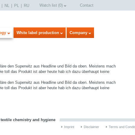
Watch list
(
0
)
Contact
NL
PL
RU
ogy
White label production
Company
rkläre den Superwitz aus Headline und Bild da oben. Meistens mach
e toll das Produkt ist aber heute hab ich dazu überhaupt keine
rkläre den Superwitz aus Headline und Bild da oben. Meistens mach
e toll das Produkt ist aber heute hab ich dazu überhaupt keine
select language
 textile chemistry and hygiene
Imprint
Disclaimer
Terms and Condit