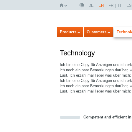
DE
EN
FR
IT
ES
Home
Products
Customers
Technol
Technology
Ich bin eine Copy für Anzeigen und ich e
ich noch ein paar Bemerkungen darüber, wi
Lust. Ich erzähl mal lieber was über mich:
Ich bin eine Copy für Anzeigen und ich e
ich noch ein paar Bemerkungen darüber, wi
Lust. Ich erzähl mal lieber was über mich:
Competent and efficient in
Bookmark this on Delicious
Facebook
Twitter
Recommend