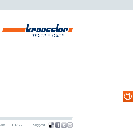
ions
RSS
Suggest