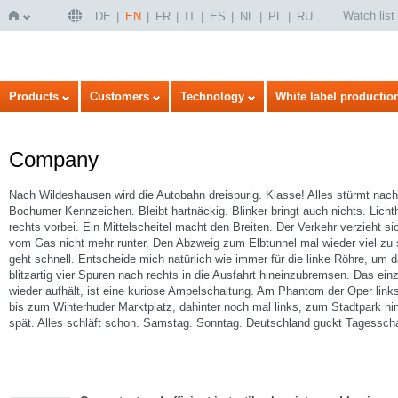
Watch list
DE
EN
FR
IT
ES
NL
PL
RU
Home
Products
Customers
Technology
White label productio
Company
Nach Wildeshausen wird die Autobahn dreispurig. Klasse! Alles stürmt nach 
Bochumer Kennzeichen. Bleibt hartnäckig. Blinker bringt auch nichts. Lich
rechts vorbei. Ein Mittelscheitel macht den Breiten. Der Verkehr verzieht s
vom Gas nicht mehr runter. Den Abzweig zum Elbtunnel mal wieder viel zu
geht schnell. Entscheide mich natürlich wie immer für die linke Röhre, um
blitzartig vier Spuren nach rechts in die Ausfahrt hineinzubremsen. Das ei
wieder aufhält, ist eine kuriose Ampelschaltung. Am Phantom der Oper link
bis zum Winterhuder Marktplatz, dahinter noch mal links, zum Stadtpark hin
spät. Alles schläft schon. Samstag. Sonntag. Deutschland guckt Tagessch