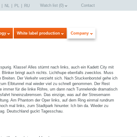
Watch list
(
0
)
Contact
NL
PL
RU
ogy
White label production
Company
purig. Klasse! Alles stürmt nach links, auch ein Kadett City mit
 Blinker bringt auch nichts. Lichthupe ebenfalls zwecklos. Muss
n Breiten. Der Verkehr verzieht sich. Nach Stuckenborstel gehe ich
zum Elbtunnel mal wieder viel zu schnell genommen. Der Rest
wie immer für die linke Röhre, um dann nach Tunnelende dramatisch
 Ausfahrt hineinzubremsen. Das einzige, was auf der Stresemann
select language
haltung. Am Phantom der Oper links, auf dem Ring einmal rundrum
noch mal links, zum Stadtpark hinunter. Ich bin da. Wieder zu
tag. Deutschland guckt Tagesschau.