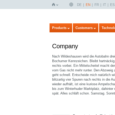
DE
EN
FR
IT
ES
Home
Products
Customers
Technol
Company
Nach Wildeshausen wird die Autobahn dreis
Bochumer Kennzeichen. Bleibt hartnäckig.
rechts vorbei. Ein Mittelscheitel macht de
vom Gas nicht mehr runter. Den Abzweig 
geht schnell. Entscheide mich natürlich 
blitzartig vier Spuren nach rechts in die
wieder aufhält, ist eine kuriose Ampelsc
bis zum Winterhuder Marktplatz, dahinter 
spät. Alles schläft schon. Samstag. Sonn