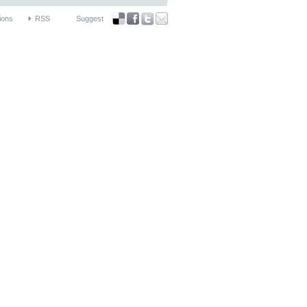
ions
RSS
Suggest