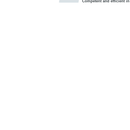
Competent and efficient in
Bookmark this on Delicious
Facebook
Twitter
Recommend